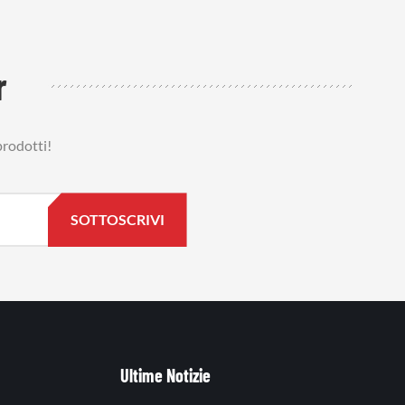
r
prodotti!
Ultime Notizie