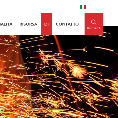
aidedsleeve.com
0086-15856303740
Italiano
ALITÀ
RISORSA
DI
CONTATTO
RICERCA