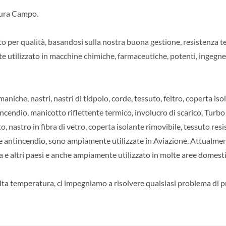
atura Campo.
ato per qualità, basandosi sulla nostra buona gestione, resistenza t
e utilizzato in macchine chimiche, farmaceutiche, potenti, ingegner
 maniche, nastri, nastri di tidpolo, corde, tessuto, feltro, coperta 
cendio, manicotto riflettente termico, involucro di scarico, Turbo 
o, nastro in fibra di vetro, coperta isolante rimovibile, tessuto res
che antincendio, sono ampiamente utilizzate in Aviazione. Attualmen
ia e altri paesi e anche ampiamente utilizzato in molte aree domest
lta temperatura, ci impegniamo a risolvere qualsiasi problema di pr