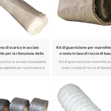
o di scarico in acciaio
Kit di guarnizione per marmitte
ile per la ritenzione della
e moto in lana di roccia di bas
izione del silenziatore
i scarico in acciaio inossidabile
Kit di guarnizioni per marmitte au
progettata per racchiudere la
moto. La lana di roccia di basalt
del silenziatore e contribuire a
progettata per offrire una riduzion
 fuoriuscita di gas di scarico in
rumore superiore e una resistenz
so di scarico ad alta velocità e
calore (fino a 1100 °C). Il nostro ma
 Realizzata con fili di acciaio
di guarnizione per marmitte ottimiz
le da 0,011" intrecciati in un
prestazioni delle marmitte per au
 strati, presenta due lati ondul6
moto. La sua composizione minerale
e non combustibile garantisce 