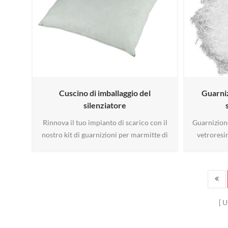
p6
Cuscino di imballaggio del
Guarniz
silenziatore
Rinnova il tuo impianto di scarico con il
Guarnizione
nostro kit di guarnizioni per marmitte di
vetroresin
qualità professionale, progettato per
temperature
moto, ATV e UTV. Dotato di guarnizioni di
alte pres
compressione con fissaggio adesivo
scarico,
realizzate in fibre ceramiche resistenti alle
prolung
alte temperature (fino a 2.000 °F), questo
Resistente,
U
kit garantisce una tenuta stagna delle
per un'ef
guarnizioni riducendo a6