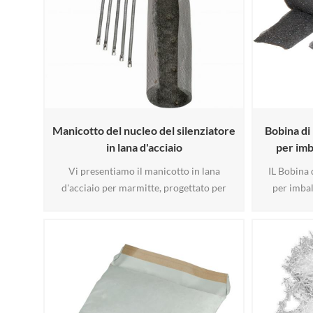
Manicotto del nucleo del silenziatore
Bobina di 
in lana d'acciaio
per imb
Vi presentiamo il manicotto in lana
IL Bobina 
d'acciaio per marmitte, progettato per
per imbal
prolungare drasticamente la durata delle
soluzione ad
guarnizioni delle marmitte. Realizzato con
scarico, ch
doppio strato di tessuto metallico
al calore 
intrecciato in acciaio inossidabile 304 e
durata 
lana d'acciaio inossidabile ad alta
prevenire l
temperatura, resiste a temperature
ridurre il r
estreme fino a 1200 °C e all'ossidazione,
m