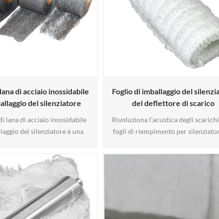
lana di acciaio inossidabile
Foglio di imballaggio del silenzi
allaggio del silenziatore
del deflettore di scarico
di lana di acciaio inossidabile
Rivoluziona l'acustica degli scarichi
laggio del silenziatore è una
fogli di riempimento per silenziator
 alte prestazioni per sistemi di
moto ad alte prestazioni. Realizzati in
e unisce un'estrema resistenza
di vetro testurizzato, questi fogli uti
(fino a 850 °C/1550 °F) a una
cuciture termoreattive che si disso
senza pari. Progettata per
durante l'installazione, consentend
a rottura della fibra di vetro e
fibre di espandersi e riempire
umore, prolunga la durata della
perfettamente le camere irregolari
armitta da 4 a 5 vo6
silenziatori. Res6