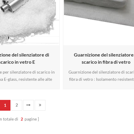
ione del silenziatore di
Guarnizione del silenziatore
scarico in vetro E
scarico in fibra di vetro
 per silenziatore di scarico in
Guarnizione del silenziatore di scar
a E-glass, resistente alle alte
fibra di vetro : Isolamento resistent
, per motociclette e veicoli ad
alte temperature (fino a 700 °C) pro
tazioni. Riduce il rumore di
per ridurre il rumore di 15-30 dB
 mantiene il flusso d'aria e
sistemi automobilistici, navali e indus
2
1
a la durata della marmitta.
Durevole, ecocompatibile (RoHS/
 leggera e facile da installare
e resistente alle vibrazioni per pres
n totale di
2
pagine
ficienza ottimale del motore.
di scarico ottimizzate.