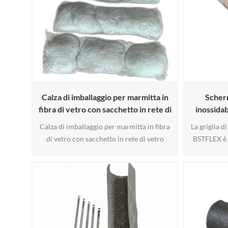
Calza di imballaggio per marmitta in
Scherm
fibra di vetro con sacchetto in rete di
inossidab
vetro intrecciata
guarn
Calza di imballaggio per marmitta in fibra
La griglia d
di vetro con sacchetto in rete di vetro
BSTFLEX è 
intrecciata Si tratta di un materiale
guarnizione 
fonoassorbente pronto all'uso per
prevenire la
silenziatori di scarico, progettato per
caso di flus
marmitte di motociclette, sistemi di
vibrazioni.
scarico ad alte prestazioni, scarichi per
inossidabi
ATV/UTV, marmitte per autoveicoli e
foglio a due
produzione di silenziatori OEM. È costit6