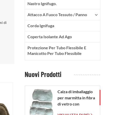
Nastro Ignifugo.
Attacco A Fuoco Tessuto / Panno
mi di
Corda Ignifuga
Coperta Isolante Ad Ago
Protezione Per Tubo Flessibile E
Manicotto Per Tubo Flessibile
Nuovi Prodotti
Calza di imballaggio
per marmitta in fibra
di vetro con
sacchetto in rete di
VISUALIZZA DI PIÙ