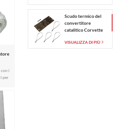
Scudo termico del
convertitore
catalitico Corvette
C7 2014-2019
VISUALIZZA DI PIÙ
atore
 con i
i per
 filato
lizzano
lvono
o alle
 dei