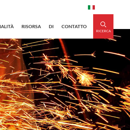
aidedsleeve.com
0086-15856303740
Italiano
ALITÀ
RISORSA
DI
CONTATTO
RICERCA