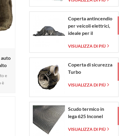
vetro intrecciata
Coperta antincendio
per veicoli elettrici,
ideale per il
contenimento di
VISUALIZZA DI PIÙ
emergenze in caso di
incendio di veicoli
 auto
elettrici e
Coperta di sicurezza
alto
automobili.
Turbo
to e
o è
VISUALIZZA DI PIÙ
e del
a al
teriale
Scudo termico in
za le
lega 625 Inconel
to e
 densa
VISUALIZZA DI PIÙ
u6