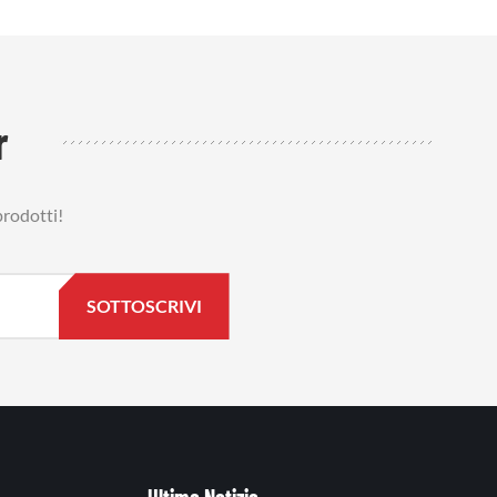
r
prodotti!