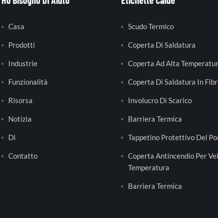
Ho Bisogno Di Aiuto
Etichette Calde
Casa
Scudo Termico
Prodotti
Coperta Di Saldatura
Industrie
Coperta Ad Alta Temperatu
Funzionalità
Coperta Di Saldatura In Fibr
Risorsa
Involucro Di Scarico
Notizia
Barriera Termica
Di
Tappetino Protettivo Del Po
Contatto
Coperta Antincendio Per Vei
Temperatura
Barriera Termica