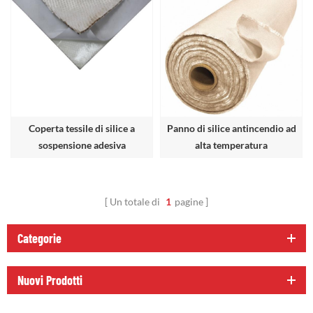
Coperta tessile di silice a
Panno di silice antincendio ad
sospensione adesiva
alta temperatura
Un totale di
1
pagine
Categorie
Nuovi Prodotti