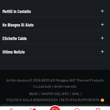
Mettiti In Contatto
Ho Bisogno Di Aiuto
Etichette Calde
Ultime Notizie
diritto dautore © 2026 BSTFLEX Ningguo BST Thermal Products
Co.,Ltd.tutti i diritti riservati.
BLOG
|
MAPPA DEL SITO
|
XML
|
POLITICA SULLA RISERVATEZZA
|
RETE IPV6 SUPPORTATA