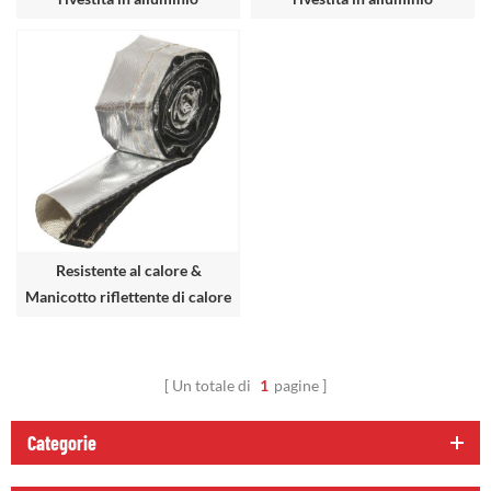
riflettente a caldo
riflettente di calore cucito
Resistente al calore &
Manicotto riflettente di calore
radiante con velcro
Un totale di
1
pagine
Categorie