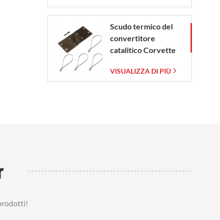
Scudo termico del
convertitore
catalitico Corvette
C7 2014-2019
VISUALIZZA DI PIÙ
r
prodotti!