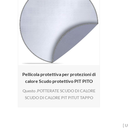
Pellicola protettiva per protezioni di
calore Scudo protettivo PIT PITO
Questo .POTTERATE SCUDO DI CALORE
SCUDO DI CALORE PIT PITUT TAPPO
TENUTA IL TUO PUNTE O ERBA DA
OTTENERE DANNI Riflettendo il calore in
eccesso e fornisce anche la massima
protezione contro Brucia da fiamme e
U