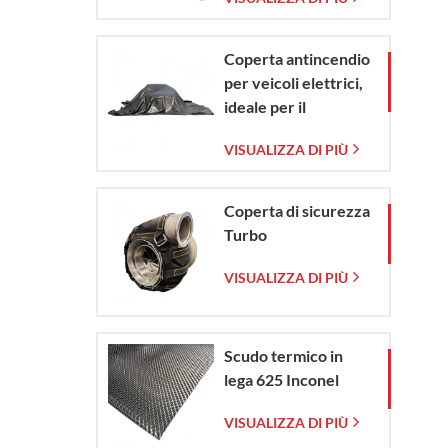
vetro intrecciata
Coperta antincendio
per veicoli elettrici,
ideale per il
contenimento di
VISUALIZZA DI PIÙ
emergenze in caso di
incendio di veicoli
elettrici e
Coperta di sicurezza
automobili.
Turbo
VISUALIZZA DI PIÙ
Scudo termico in
lega 625 Inconel
VISUALIZZA DI PIÙ