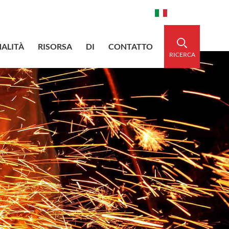
aidedsleeve.com
0086-15856303740
Italiano
ALITÀ
RISORSA
DI
CONTATTO
RICERCA