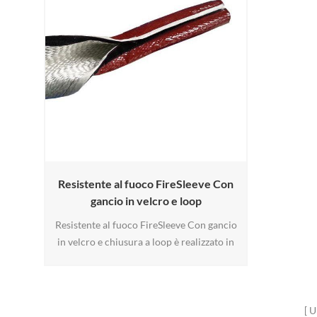
Resistente al fuoco FireSleeve Con
gancio in velcro e loop
Resistente al fuoco FireSleeve Con gancio
in velcro e chiusura a loop è realizzato in
fibra di fibra di fibra di fibra di fibra di
silicone e aggiunta di un gancio & Loop
Chiusura. Il gancio e Loop e filo possono
essere poliestere standard e nylon. altro ad
U