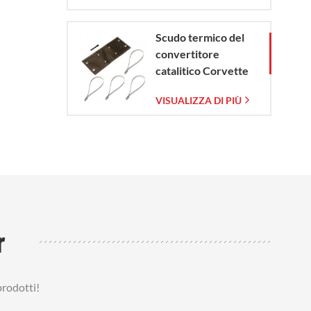
Scudo termico del
convertitore
catalitico Corvette
C7 2014-2019
VISUALIZZA DI PIÙ
r
prodotti!