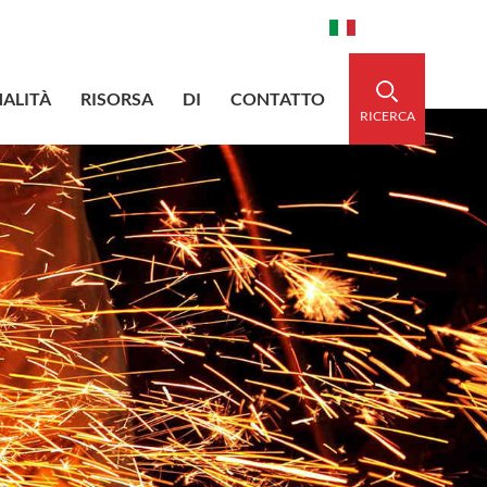
aidedsleeve.com
0086-15856303740
Italiano
ALITÀ
RISORSA
DI
CONTATTO
RICERCA