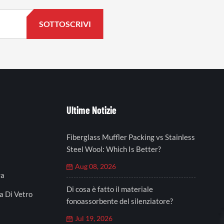
Ultime Notizie
Fiberglass Muffler Packing vs Stainless
Steel Wool: Which Is Better?
Aug 08, 2026
ra
Di cosa è fatto il materiale
a Di Vetro
fonoassorbente del silenziatore?
Jul 19, 2026