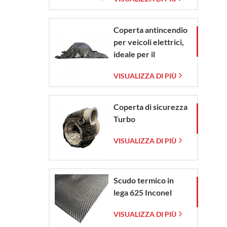
vetro intrecciata
Coperta antincendio
per veicoli elettrici,
ideale per il
contenimento di
VISUALIZZA DI PIÙ
emergenze in caso di
incendio di veicoli
elettrici e
Coperta di sicurezza
automobili.
Turbo
VISUALIZZA DI PIÙ
Scudo termico in
lega 625 Inconel
VISUALIZZA DI PIÙ