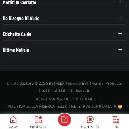
Mettiti In Contatto
Ho Bisogno Di Aiuto
Etichette Calde
Ultime Notizie
diritto dautore © 2026 BSTFLEX Ningguo BST Thermal Products
Co.,Ltd.tutti i diritti riservati.
BLOG
|
MAPPA DEL SITO
|
XML
|
POLITICA SULLA RISERVATEZZA
|
RETE IPV6 SUPPORTATA
CASA
PRODOTTI
CONTATTO
DI