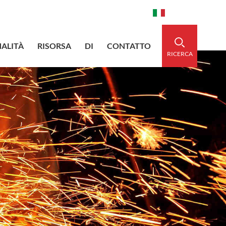
aidedsleeve.com
0086-15856303740
Italiano
ALITÀ
RISORSA
DI
CONTATTO
RICERCA