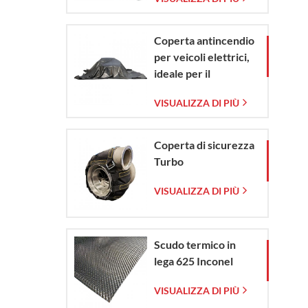
vetro intrecciata
Coperta antincendio
per veicoli elettrici,
ideale per il
contenimento di
VISUALIZZA DI PIÙ
emergenze in caso di
incendio di veicoli
elettrici e
Coperta di sicurezza
automobili.
Turbo
VISUALIZZA DI PIÙ
Scudo termico in
lega 625 Inconel
VISUALIZZA DI PIÙ