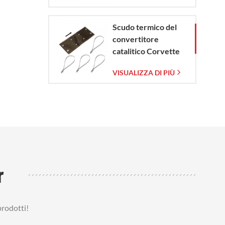
Scudo termico del
convertitore
catalitico Corvette
C7 2014-2019
VISUALIZZA DI PIÙ
r
prodotti!