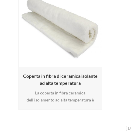
Coperta in fibra di ceramica isolante
ad alta temperatura
La coperta in fibra ceramica
dell'isolamento ad alta temperatura è
prodotto in fibra di fibra di fibra di
alluminio fibra di fibra di fibra di fibra di
caolina, anidride siliconica allumina e
sabbia zircone, che è stata la lavorazione
U