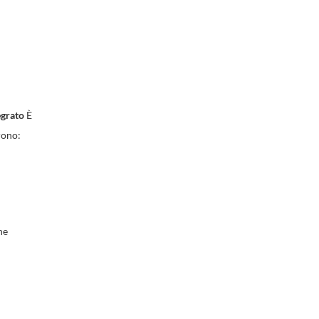
egrato
È
rono:
he