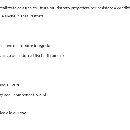
realizzato con una struttura multistrato progettata per resistere a condiz
 anche in spazi ristretti.
iduzione del rumore integrata
carico per ridurre i livelli di rumore
 fino a 520°C
ggendo i componenti vicini
ica e la durata: