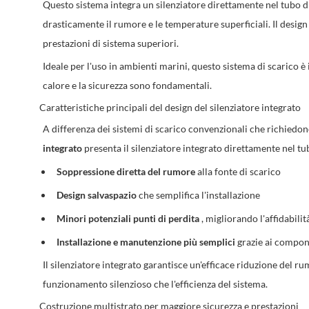
Questo sistema integra un silenziatore direttamente nel tubo di
drasticamente il rumore e le temperature superficiali. Il design
prestazioni di sistema superiori.
Ideale per l'uso in ambienti marini, questo sistema di scarico è 
calore e la sicurezza sono fondamentali.
Caratteristiche principali del design del silenziatore integrato
A differenza dei sistemi di scarico convenzionali che richiedon
integrato
presenta il silenziatore integrato direttamente nel tub
Soppressione diretta del rumore
alla fonte di scarico
Design salvaspazio
che semplifica l'installazione
Minori potenziali punti di perdita
, migliorando l'affidabilit
Installazione e manutenzione più semplici
grazie ai compon
Il silenziatore integrato garantisce un'efficace riduzione del r
funzionamento silenzioso che l'efficienza del sistema.
Costruzione multistrato per maggiore sicurezza e prestazioni