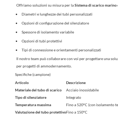
Offriamo soluzioni su misura per la
Sistema di scarico marino 
Diametri e lunghezze dei tubi personalizzati
Opzioni di configurazione del silenziatore
Spessore di isolamento variabile
Opzioni di tubi protettivi
Tipi di connessione e orientamenti personalizzati
Il nostro team può collaborare con voi per progettare una soluz
per progetti di ammodernamento.
Specifiche (campione)
Articolo
Descrizione
Materiale del tubo di scarico
Acciaio inossidabile
Tipo di silenziatore
Integrato
Temperatura massima
Fino a 520°C (con isolamento t
Valutazione del tubo protettivo
Fino a 150°C