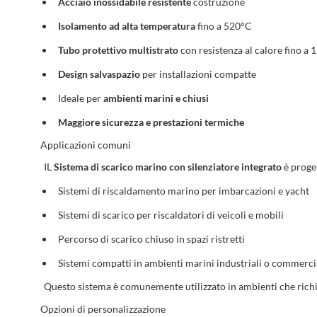
Acciaio inossidabile resistente
costruzione
Isolamento ad alta temperatura
fino a 520°C
Tubo protettivo multistrato
con resistenza al calore fino a
Design salvaspazio
per installazioni compatte
Ideale per
ambienti marini e chiusi
Maggiore sicurezza e prestazioni termiche
Applicazioni comuni
IL
Sistema di scarico marino con silenziatore integrato
è proge
Sistemi di riscaldamento marino per imbarcazioni e yacht
Sistemi di scarico per riscaldatori di veicoli e mobili
Percorso di scarico chiuso in spazi ristretti
Sistemi compatti in ambienti marini industriali o commerci
Questo sistema è comunemente utilizzato in ambienti che richie
Opzioni di personalizzazione