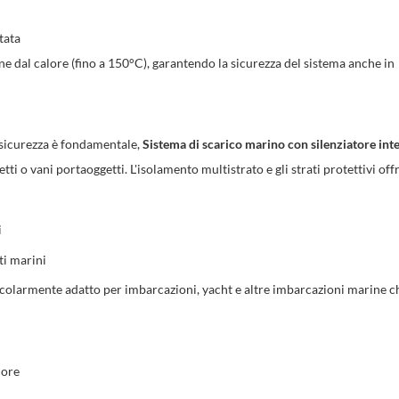
tata
 dal calore (fino a 150°C), garantendo la sicurezza del sistema anche in
a sicurezza è fondamentale,
Sistema di scarico marino con silenziatore int
tti o vani portaoggetti. L'isolamento multistrato e gli strati protettivi off
i
ti marini
icolarmente adatto per imbarcazioni, yacht e altre imbarcazioni marine c
more