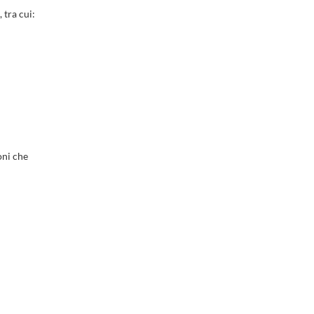
 tra cui:
oni che