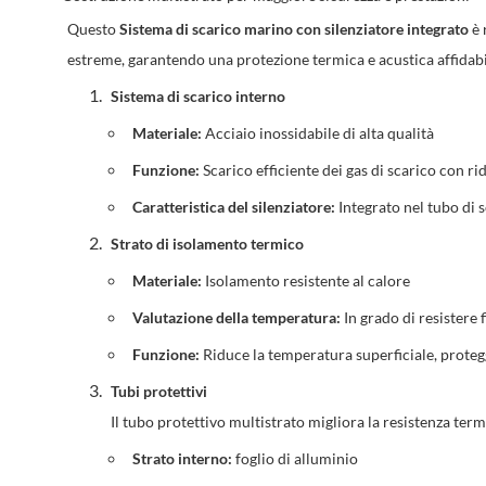
Questo
Sistema di scarico marino con silenziatore integrato
è 
estreme, garantendo una protezione termica e acustica affidabile
Sistema di scarico interno
Materiale:
Acciaio inossidabile di alta qualità
Funzione:
Scarico efficiente dei gas di scarico con r
Caratteristica del silenziatore:
Integrato nel tubo di s
Strato di isolamento termico
Materiale:
Isolamento resistente al calore
Valutazione della temperatura:
In grado di resistere
Funzione:
Riduce la temperatura superficiale, prote
Tubi protettivi
Il tubo protettivo multistrato migliora la resistenza term
Strato interno:
foglio di alluminio