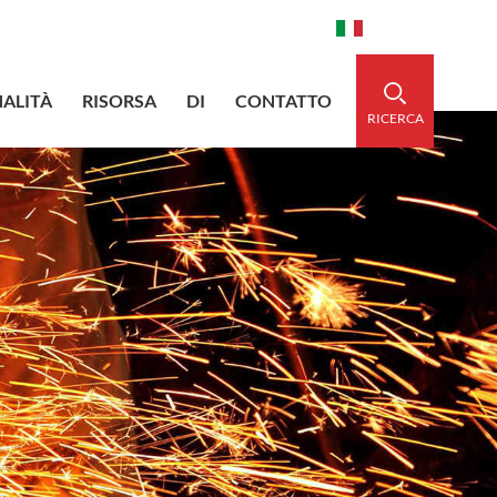
aidedsleeve.com
0086-15856303740
Italiano
ALITÀ
RISORSA
DI
CONTATTO
RICERCA