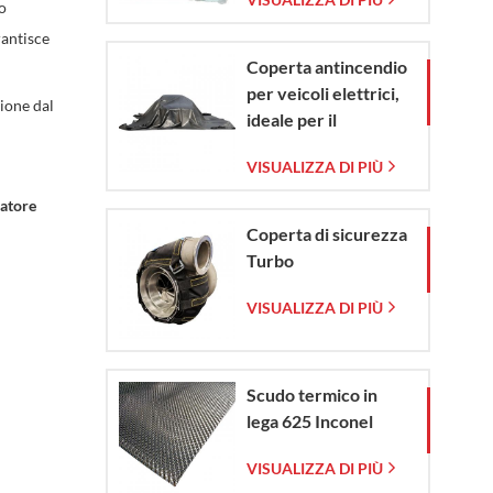
vetro intrecciata
o
rantisce
Coperta antincendio
per veicoli elettrici,
zione dal
ideale per il
contenimento di
VISUALIZZA DI PIÙ
emergenze in caso di
incendio di veicoli
iatore
elettrici e
Coperta di sicurezza
automobili.
Turbo
VISUALIZZA DI PIÙ
Scudo termico in
lega 625 Inconel
VISUALIZZA DI PIÙ