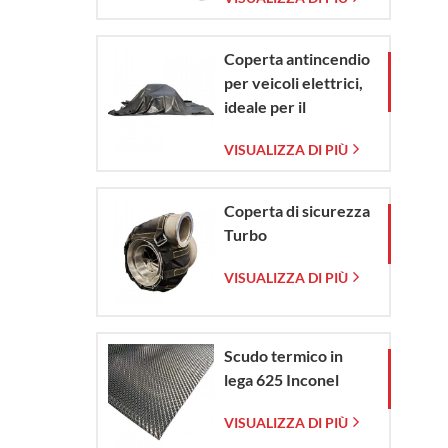
vetro intrecciata
Coperta antincendio
per veicoli elettrici,
ideale per il
contenimento di
VISUALIZZA DI PIÙ
emergenze in caso di
incendio di veicoli
elettrici e
Coperta di sicurezza
automobili.
Turbo
VISUALIZZA DI PIÙ
Scudo termico in
lega 625 Inconel
VISUALIZZA DI PIÙ