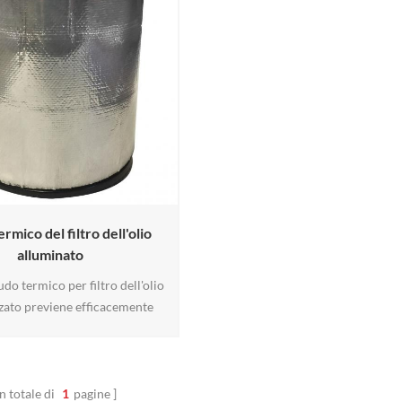
rmico del filtro dell'olio
alluminato
udo termico per filtro dell'olio
zato previene efficacemente
o di calore nel filtro dell'olio,
la viscosità ottimale dell'olio
ngando la vita del motore.
ato da una resistente struttura
n totale di
1
pagine