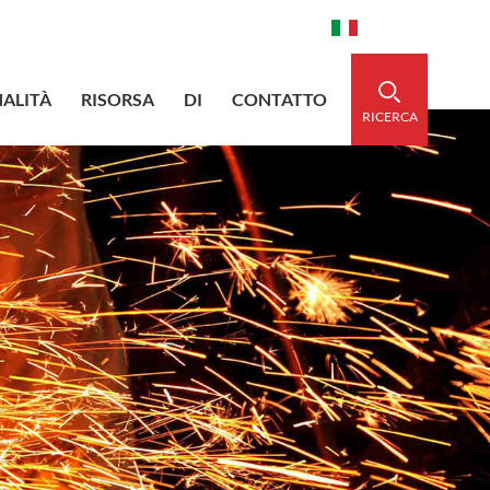
aidedsleeve.com
0086-15856303740
Italiano
ALITÀ
RISORSA
DI
CONTATTO
RICERCA