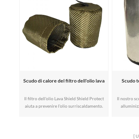
Scudo di calore del filtro dell'olio lava
Scudo te
Il filtro dell'olio Lava Shield Shield Protect
Il nostro sc
aiuta a prevenire l'olio surriscaldamento.
alluminiz
In molte applicazioni intestazioni e
l'assorbiment
collettori corrono vicino ai filtri dell'olio e
mantenendo 
causano il sovraccarico di liquidi calore.
e prolu
Caratterizz
U