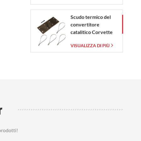
Scudo termico del
convertitore
catalitico Corvette
C7 2014-2019
VISUALIZZA DI PIÙ
r
prodotti!