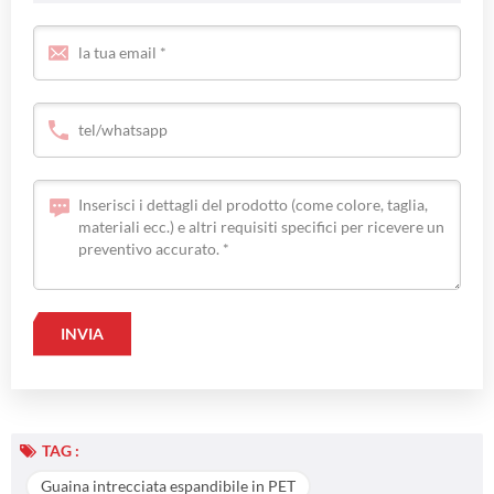
TAG :
Guaina intrecciata espandibile in PET