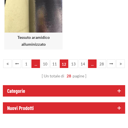
Tessuto aramidico
alluminizzato
1
10
11
13
14
28
...
12
...
Un totale di
28
pagine
Categorie
Nuovi Prodotti