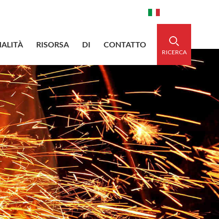
aidedsleeve.com
0086-15856303740
Italiano
ALITÀ
RISORSA
DI
CONTATTO
RICERCA