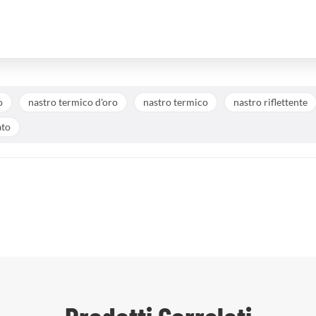
o
nastro termico d'oro
nastro termico
nastro riflettente
ato