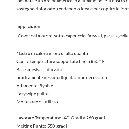
laminata e un oro polimerico in alluminio pelle. Il nastro ri
sostegno rinforzato, rendendolo ideale per coprire le fo
applicazioni
Cover del motore, sotto cappuccio, firewall, paratia, cella
Nastro di calore in oro di alta qualità
Con le temperature supportate fino a 850 ° F
Base adesiva rinforzata
praticamente nessuna liquidazione necessaria
Altamente Plyable
Easy wipe pulito.
Molte aree di utilizzo
Lavorare Temperatura: -40 .Gradi a 260 gradi
Melting Punto: 550 .gradi