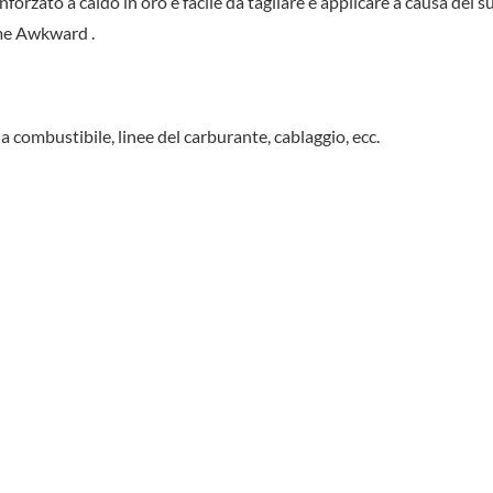
nforzato a caldo in oro è facile da tagliare e applicare a causa del s
rme Awkward .
 a combustibile, linee del carburante, cablaggio, ecc.