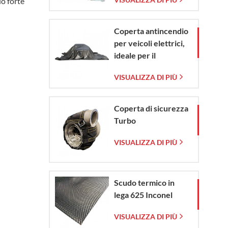
uo forte
vetro intrecciata
Coperta antincendio
per veicoli elettrici,
ideale per il
contenimento di
VISUALIZZA DI PIÙ
emergenze in caso di
incendio di veicoli
elettrici e
Coperta di sicurezza
automobili.
Turbo
VISUALIZZA DI PIÙ
Scudo termico in
lega 625 Inconel
VISUALIZZA DI PIÙ