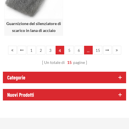
Guarnizione del silenziatore di
scarico in lana di acciaio
inossidabile
1
2
3
5
6
15
4
...
Un totale di
15
pagine
Categorie
Nuovi Prodotti