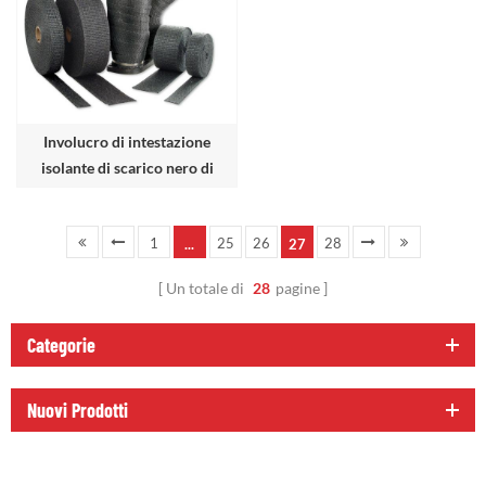
Involucro di intestazione
isolante di scarico nero di
grafite
1
25
26
28
...
27
Un totale di
28
pagine
Categorie
Nuovi Prodotti