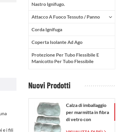
Nastro Ignifugo.
Attacco A Fuoco Tessuto / Panno
Corda Ignifuga
Coperta Isolante Ad Ago
Protezione Per Tubo Flessibile E
Manicotto Per Tubo Flessibile
Nuovi Prodotti
Calza di imballaggio
per marmitta in fibra
 una
di vetro con
sacchetto in rete di
e i fili
VISUALIZZA DI PIÙ