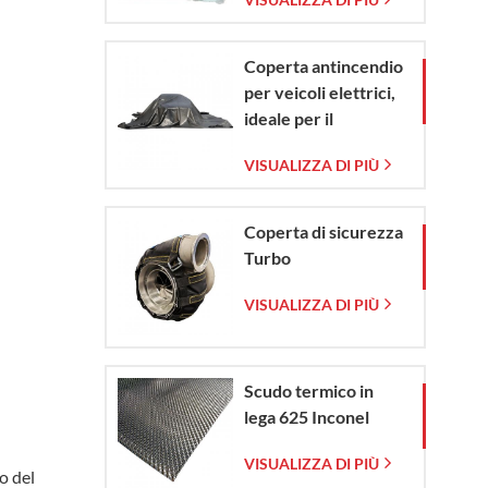
vetro intrecciata
Coperta antincendio
per veicoli elettrici,
ideale per il
contenimento di
VISUALIZZA DI PIÙ
emergenze in caso di
incendio di veicoli
elettrici e
Coperta di sicurezza
automobili.
Turbo
VISUALIZZA DI PIÙ
Scudo termico in
lega 625 Inconel
VISUALIZZA DI PIÙ
io del