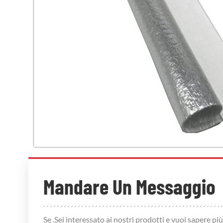
Mandare Un Messaggio
Se .Sei interessato ai nostri prodotti e vuoi sapere pi