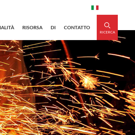
aidedsleeve.com
0086-15856303740
Italiano
ALITÀ
RISORSA
DI
CONTATTO
RICERCA