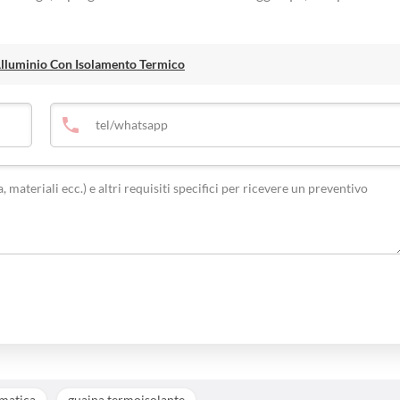
 Alluminio Con Isolamento Termico
omatica
guaina termoisolante