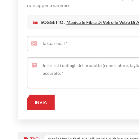
non appena saremo
SOGGETTO :
Manica In Fibra Di Vetro In Vetro Di
TAG :
manicotto in foglio di alluminio a chiusura aut