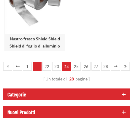
Nastro fresco Shield Shield
Shield di foglio di alluminio
1
22
23
25
26
27
28
...
24
Un totale di
28
pagine
Categorie
Nuovi Prodotti