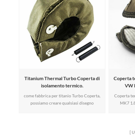
Titanium Thermal Turbo Coperta di
Coperta t
isolamento termico.
VW 
come fabbrica per titanio Turbo Coperta,
Coperta te
possiamo creare qualsiasi disegno
MK7 1.8T
personalizzato per la coperta dello scudo
prodotto 
termico,.Titanium Thermal Turbo La
IS12/IS20
coperta di isolamento termico all'esterno è
ritardo
la fibra di basalto, la dimensione popolare
aspira
U