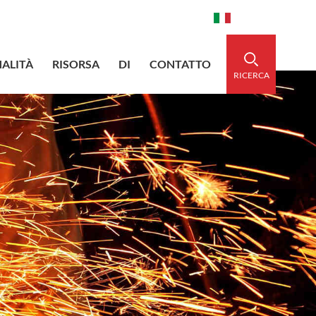
aidedsleeve.com
0086-15856303740
Italiano
ALITÀ
RISORSA
DI
CONTATTO
RICERCA