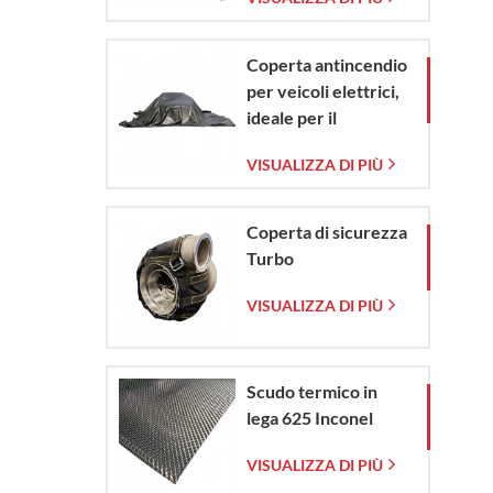
vetro intrecciata
rmente
Coperta antincendio
per veicoli elettrici,
ideale per il
contenimento di
VISUALIZZA DI PIÙ
emergenze in caso di
incendio di veicoli
elettrici e
Coperta di sicurezza
automobili.
Turbo
VISUALIZZA DI PIÙ
Scudo termico in
lega 625 Inconel
VISUALIZZA DI PIÙ