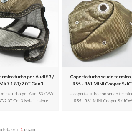
ermica turbo per Audi S3 /
Coperta turbo scudo termico
MK7 1.8T/2.0T Gen3
R55 - R61 MINI Cooper S/J
rmica turbo per Audi S3 / VW
La coperta turbo con scudo termic
/2.0T Gen3 isola il calore
R55 - R61 MINI Cooper S / JCW
dal tuo turbocompressore IHI
progettata per il turbocompressor
/IS38 allo scopo di ridurre il
serie MINI R55-R61 Cooper S / J
 del turbo, temperature di
Questa coperta turbo è progettata
zione dell'aria più fredde,
isolare il calore radiante prodotto
n totale di
1
pagine