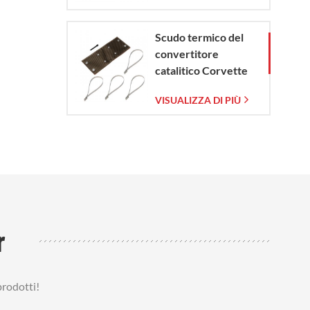
Scudo termico del
convertitore
catalitico Corvette
C7 2014-2019
VISUALIZZA DI PIÙ
r
prodotti!