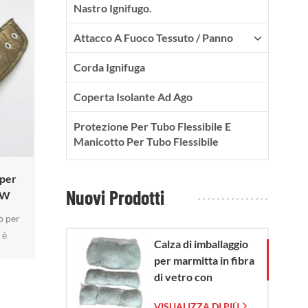
Nastro Ignifugo.
Attacco A Fuoco Tessuto / Panno
Corda Ignifuga
Coperta Isolante Ad Ago
Protezione Per Tubo Flessibile E
Manicotto Per Tubo Flessibile
 per
Nuovi Prodotti
CW
o per
 è
Calza di imballaggio
e di
per marmitta in fibra
CW.
di vetro con
 per
sacchetto in rete di
 dal
VISUALIZZA DI PIÙ